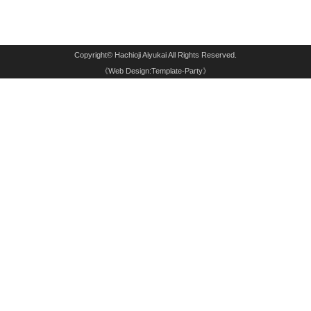
Copyright©
Hachioji Aiyukai
All Rights Reserved.
《Web Design:Template-Party》